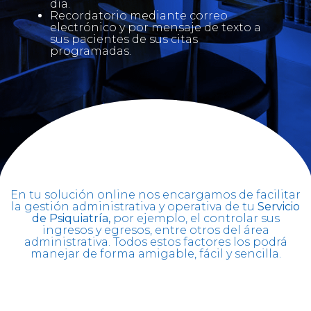
día.
Recordatorio mediante correo
electrónico y por mensaje de texto a
sus pacientes de sus citas
programadas.
En tu solución online nos encargamos de facilitar
la gestión administrativa y operativa de tu
Servicio
de Psiquiatría,
por ejemplo, el controlar sus
ingresos y egresos, entre otros del área
administrativa. Todos estos factores los podrá
manejar de forma amigable, fácil y sencilla.