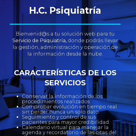
H.C. Psiquiatría
Bienvenid@s a tu solución web para tu
Servicio de Psiquiatría,
donde podrás llevar
la gestión, administración y operación de
la información desde la nube.
CARACTERÍSTICAS DE LOS
SERVICIOS
Conservar la información de los
procedimientos realizados.
Comprobar evolución en tiempo real
sin perder nunca un solo dato.
Seguimiento y control de sus
pacientes para mayor credibilidad.
Calendario virtual para manejar la
agenda y recordatorio de las citas del