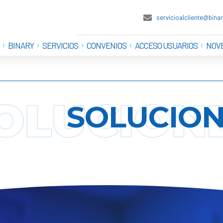
servicioalcliente@bin
BINARY
SERVICIOS
CONVENIOS
ACCESO USUARIOS
NOV
OLUCION
SOLUCION