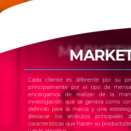
MARKET
Cada cliente es diferente por su pro
principalmente por el tipo de mensa
encargamos de realizar de la man
investigación que se genera como co
definido para la marca y una estrate
destacar los atributos principale
características que hacen su producto/se