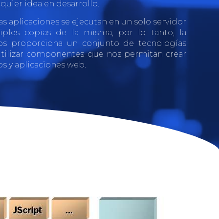
lquier idea en desarrollo.
as aplicaciones se ejecutan en un solo servidor
iples copias de la misma, por lo tanto, la
os proporciona un conjunto de tecnologías
 utilizar componentes que nos permitan crear
os y aplicaciones web.