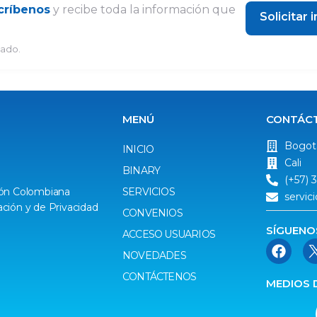
críbenos
y recibe toda la información que
Solicitar
tado.
MENÚ
CONTÁC
Bogot
INICIO
Cali
BINARY
(+57) 
ción Colombiana
SERVICIOS
servic
ación y de Privacidad
CONVENIOS
SÍGUENO
ACCESO USUARIOS
NOVEDADES
CONTÁCTENOS
MEDIOS 