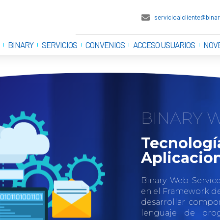
servicioalcliente@bin
BINARY
SERVICIOS
CONVENIOS
ACCESO USUARIOS
NOV
BINARY 
Tecnologí
Aplicacio
Binary Web Service
en el Framework de
desarrollar compon
lenguaje de prog