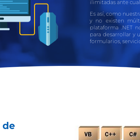
ilimitadas ante cua
Es así, como nuestr
y no existen múlt
plataforma .NET n
para desarrollar y
formularios, servici
 de