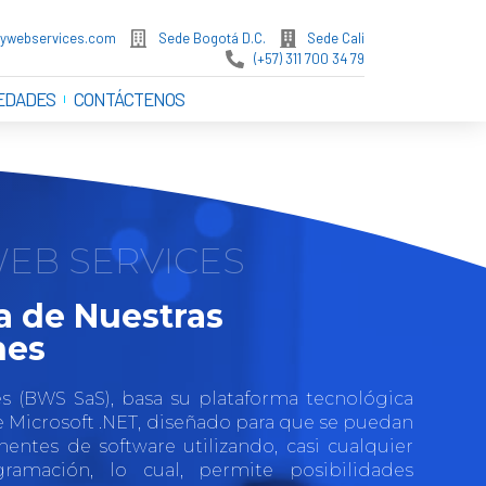
arywebservices.com
Sede Bogotá D.C.
Sede Cali
(+57) 311 700 34 79
EDADES
CONTÁCTENOS
WEB SERVICES
a de Nuestras
nes
s (BWS SaS), basa su plataforma tecnológica
 Microsoft .NET, diseñado para que se puedan
entes de software utilizando, casi cualquier
ramación, lo cual, permite posibilidades