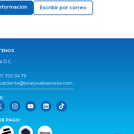
 información
Escribir por correo
TENOS
á D.C.
311 700 34 79
ioalcliente@binarywebservices.com
S:
DE PAGO: