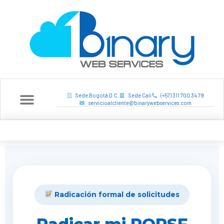
Sede Bogotá D.C.
Sede Cali
(+57) 311 700 34 79
servicioalcliente@binarywebservices.com
ACCESO USUARIOS
Radicación formal de solicitudes